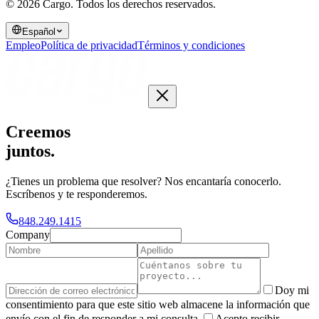
© 2026 Cargo.
Todos los derechos reservados.
Español
Empleo
Política de privacidad
Términos y condiciones
Creemos
juntos
.
¿Tienes un problema que resolver? Nos encantaría conocerlo.
Escríbenos y te responderemos.
848.249.1415
Company
Doy mi
consentimiento para que este sitio web almacene la información que
envío con el fin de responder a mi consulta.
Acepto recibir