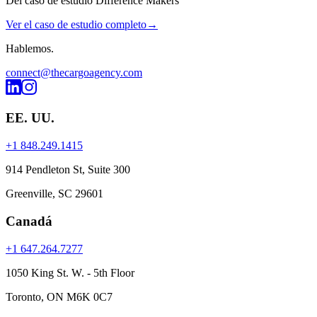
Del caso de estudio Difference Makers
Ver el caso de estudio completo
→
Hablemos
.
connect@thecargoagency.com
EE. UU.
+1 848.249.1415
914 Pendleton St, Suite 300
Greenville, SC 29601
Canadá
+1 647.264.7277
1050 King St. W. - 5th Floor
Toronto, ON M6K 0C7