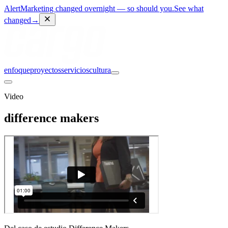
Alert
Marketing changed overnight — so should you.
See what
changed
→
enfoque
proyectos
servicios
cultura
Video
difference makers