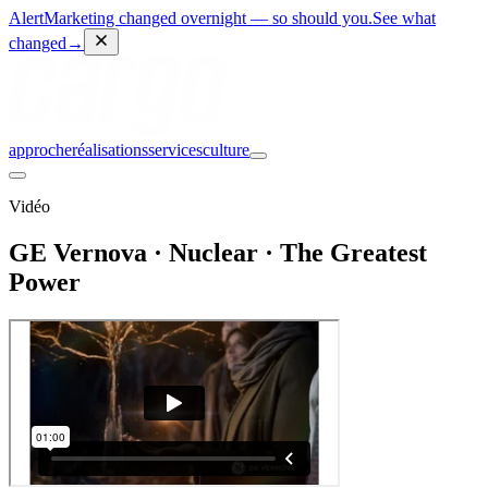
Alert
Marketing changed overnight — so should you.
See what
changed
→
approche
réalisations
services
culture
Vidéo
GE Vernova · Nuclear · The Greatest
Power