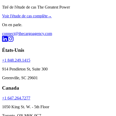
Tiré de l'étude de cas The Greatest Power
Voir l'étude de cas complète
→
On en
parle
.
connect@thecargoagency.com
États-Unis
+1 848.249.1415
914 Pendleton St, Suite 300
Greenville, SC 29601
Canada
+1 647.264.7277
1050 King St. W. - 5th Floor
Toronto, ON M6K 0C7