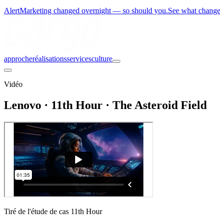
Alert
Marketing changed overnight — so should you.
See what chang
approche
réalisations
services
culture
Vidéo
Lenovo · 11th Hour · The Asteroid Field
Tiré de l'étude de cas 11th Hour